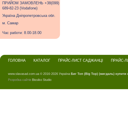
ПРИЙОМ ЗАМОВЛЕНЬ +38(099)
689-82-23 (Vodafone)
Україна Дніпропетровська обл.
м. Самар
Час работи: 8.00-18.00
ГОЛОВНА
КАТАЛОГ
ПРАЙС-ЛИСТ САДЖАНЦІ
ПРАЙС-Л
www.slavasad.com.ua © 2016-2026 Україна
Биг Топ (Big Top) (мигдаль) купити
Розробка сайтів
Bissiko Studio