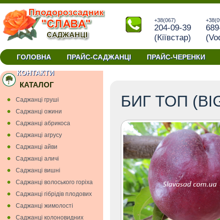
+38(067)
+38(0
204-09-39
689
(Кiївстар)
(Vo
ГОЛОВНА
ПРАЙС-САДЖАНЦІ
ПРАЙС-ЧЕРЕНКИ
саджанці
КОНТАКТИ
КАТАЛОГ
БИГ ТОП (BI
Cаджанці грушi
Cаджанці ожини
Саджанці абрикоса
Саджанці агрусу
Саджанці айви
Саджанці аличі
Саджанці вишнi
Саджанці волоського горіха
Саджанці гiбрiдiв плодових
Саджанці жимолості
Саджанці колоновидних