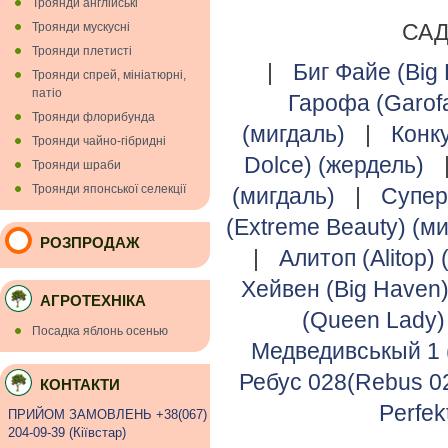
Троянди англійські
САД
Троянди мускуснi
Троянди плетисті
|
Биг Файе (Big 
Троянди спрей, мініатюрні,
патіо
Гарофа (Garofa
Троянди флорибунда
(мигдаль)
|
Конк
Троянди чайно-гібридні
Dolce) (жердель)
Троянди шраби
Троянди японської селекції
(мигдаль)
|
Супер
(Extreme Beauty) (м
РОЗПРОДАЖ
|
Алитоп (Alitop)
Хейвен (Big Haven)
АГРОТЕХНІКА
(Queen Lady)
Посадка яблонь осенью
Медведивськый 1 
Ребус 028(Rebus 02
КОНТАКТИ
Perfek
ПРИЙОМ ЗАМОВЛЕНЬ +38(067)
204-09-39 (Кiївстар)