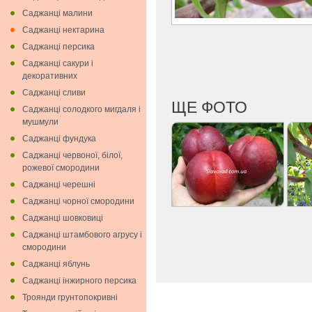
Саджанці малини
Саджанці нектарина
Саджанці персика
Саджанці сакури і
декоративних
Саджанці сливи
ЩЕ ФОТО
Саджанці солодкого мигдаля i
мушмули
Саджанці фундука
Саджанці червоної, білої,
рожевої смородини
Саджанці черешні
Саджанці чорної смородини
Саджанці шовковиці
Саджанці штамбового агрусу і
смородини
Саджанці яблунь
Саджанці інжирного персика
Троянди грунтопокривні