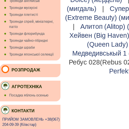
Троянди англійські
(мигдаль)
|
Супер
Троянди мускуснi
Троянди плетисті
(Extreme Beauty) (м
Троянди спрей, мініатюрні,
|
Алитоп (Alitop)
патіо
Троянди флорибунда
Хейвен (Big Haven)
Троянди чайно-гібридні
(Queen Lady)
Троянди шраби
Медведивськый 1 
Троянди японської селекції
Ребус 028(Rebus 02
РОЗПРОДАЖ
Perfek
АГРОТЕХНІКА
Посадка яблонь осенью
КОНТАКТИ
ПРИЙОМ ЗАМОВЛЕНЬ +38(067)
204-09-39 (Кiївстар)