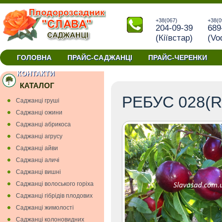
+38(067)
+38(0
204-09-39
689
(Кiївстар)
(Vo
ГОЛОВНА
ПРАЙС-САДЖАНЦІ
ПРАЙС-ЧЕРЕНКИ
купити саджанці
КОНТАКТИ
КАТАЛОГ
РЕБУС 028(R
Cаджанці грушi
Cаджанці ожини
Саджанці абрикоса
Саджанці агрусу
Саджанці айви
Саджанці аличі
Саджанці вишнi
Саджанці волоського горіха
Саджанці гiбрiдiв плодових
Саджанці жимолості
Саджанці колоновидних