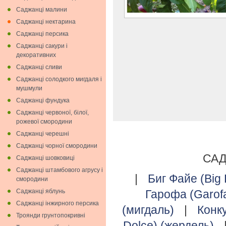
Саджанці малини
Саджанці нектарина
Саджанці персика
Саджанці сакури і
декоративних
Саджанці сливи
Саджанці солодкого мигдаля i
мушмули
Саджанці фундука
Саджанці червоної, білої,
рожевої смородини
Саджанці черешні
Саджанці чорної смородини
САД
Саджанці шовковиці
Саджанці штамбового агрусу і
|
Биг Файе (Big 
смородини
Саджанці яблунь
Гарофа (Garofa
Саджанці інжирного персика
(мигдаль)
|
Конк
Троянди грунтопокривні
Dolce) (жердель)