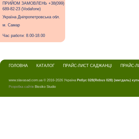
ПРИЙОМ ЗАМОВЛЕНЬ +38(099)
689-82-23 (Vodafone)
Україна Дніпропетровська обл.
м. Самар
Час работи: 8.00-18.00
ГОЛОВНА
КАТАЛОГ
ПРАЙС-ЛИСТ САДЖАНЦІ
ПРАЙС-Л
www.slavasad.com.ua © 2016-2026 Україна
Ребус 028(Rebus 028) (мигдаль) куп
Розробка сайтів
Bissiko Studio